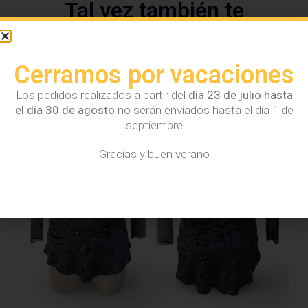
Tal vez también te
interese...
Cerramos por vacaciones
Los pedidos realizados a partir del
día 23 de julio hasta
el día 30 de agosto
no serán enviados hasta el día 1 de
septiembre
Gracias y buen verano