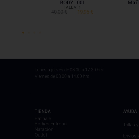
BODY 1001
Maillot Patina
TALLA: 1
AU
40,00
€
19,95
€
149,
Lunes a jueves de 08.00 a 17.30 hrs.
Viernes de 08.00 a 14.00 hrs.
TIENDA
AYUDA
Patinaje
Bodies Entreno
Tallas 
Natación
Outlet
Envíos 