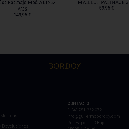
je Mod ALINE-
MAILLOT PATINAJE 3515
59,95
€
S
95
€
CONTACTO
(+34) 981 232 972
y Medidas
info@guillermobordoy.com
Rúa Falperra, 9 Bajo
y Devoluciones
15005 A Coruña