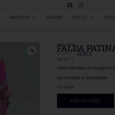
NATACIÓN
GRUPOS
OUTLET
CONT
SKU: F1194
FALDA PATINA
30,00
€
15,00
€
TALLA: 1
Falda Patinaje con braga Mo
Lycra fucsia y estampada.
1 in stock
ADD TO CART