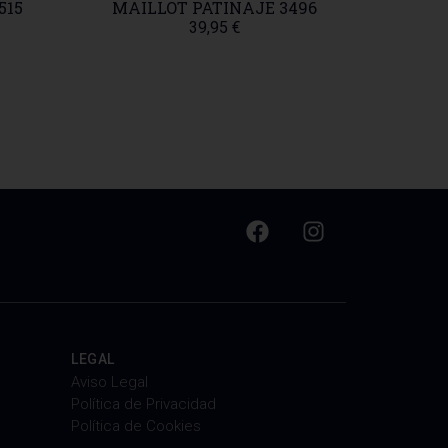
MAILLOT PATINAJE 3496
BODY 10
TALLA: 
39,95
€
40,00
€
1
LEGAL
Aviso Legal
Política de Privacidad
Política de Cookies