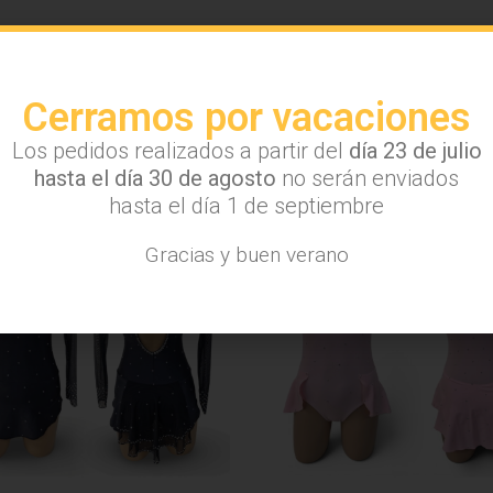
Cerramos por vacaciones
Los pedidos realizados a partir del
día 23 de julio
Tal vez también te interese...
hasta el día 30 de agosto
no serán enviados
hasta el día 1 de septiembre
Gracias y buen verano