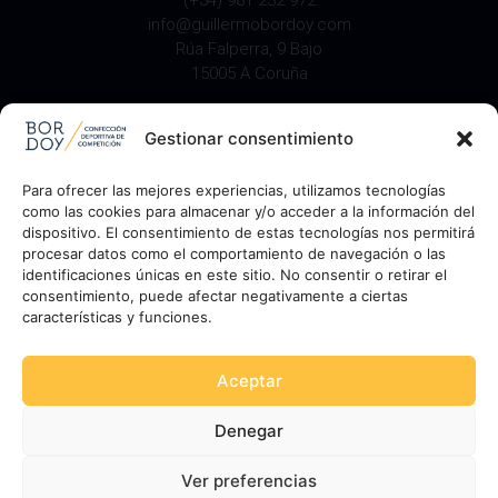
info@guillermobordoy.com
Rúa Falperra, 9 Bajo
15005 A Coruña
LEGAL
Gestionar consentimiento
Aviso Legal
Política de Privacidad
Para ofrecer las mejores experiencias, utilizamos tecnologías
Política de Cookies
como las cookies para almacenar y/o acceder a la información del
dispositivo. El consentimiento de estas tecnologías nos permitirá
procesar datos como el comportamiento de navegación o las
Diseño:
Bombo Estudio
©
GUILLERMO BORDOY
identificaciones únicas en este sitio. No consentir o retirar el
consentimiento, puede afectar negativamente a ciertas
características y funciones.
PROGRAMA KIT DIGITAL FINANCIADO POR LOS FONDOS NEXT
GENERATION (EU) DEL MECANISMO DE RECUPERACIÓN Y RESILENCIA
Aceptar
Denegar
Ver preferencias